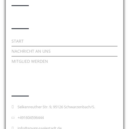
nützliche Links
START
NACHRICHT AN UNS
MITGLIED WERDEN
Kontakt
Selkenreuther Str. 9, 95126 Schwarzenbach/S.
+491604596444
info@spvgg-saalestadt.de