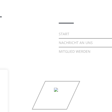
nützliche Links
START
NACHRICHT AN UNS
MITGLIED WERDEN