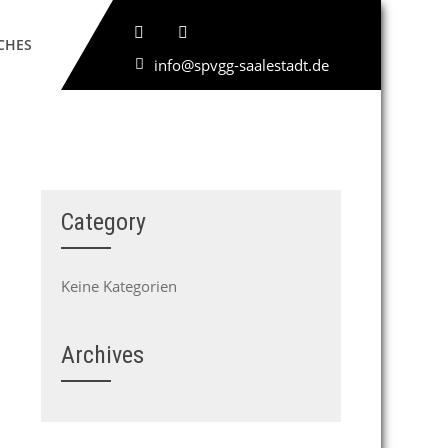
CHES
info@spvgg-saalestadt.de
Category
Keine Kategorien
Archives