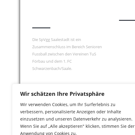
über uns
Die SpVgg Saalestadt ist ein
Zusammenschluss im Bereich Senioren
Fussball zwischen den Vereinen TuS
Förbau und dem 1. FC
Schwarzenbach/Saale.
Wir schätzen Ihre Privatsphäre
Wir verwenden Cookies, um Ihr Surferlebnis zu
verbessern, personalisierte Anzeigen oder Inhalte
einzusetzen und unseren Datenverkehr zu analysieren.
Wenn Sie auf „Alle akzeptieren" klicken, stimmen Sie der
Anwendung von Cookies zu.