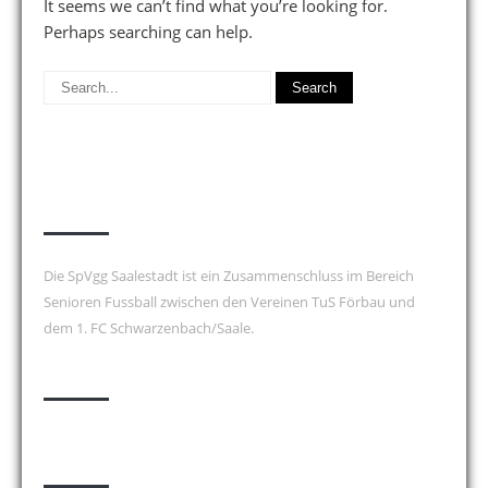
It seems we can’t find what you’re looking for.
Perhaps searching can help.
über uns
Die SpVgg Saalestadt ist ein Zusammenschluss im Bereich
Senioren Fussball zwischen den Vereinen TuS Förbau und
dem 1. FC Schwarzenbach/Saale.
nützliche Links