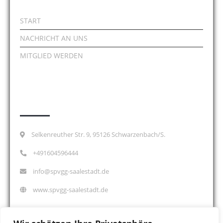
START
NACHRICHT AN UNS
MITGLIED WERDEN
Kontakt
Selkenreuther Str. 9, 95126 Schwarzenbach/S.
+491604596444
info@spvgg-saalestadt.de
www.spvgg-saalestadt.de